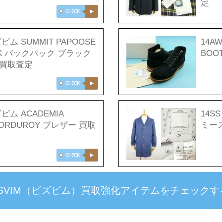
定
ビズビム SUMMIT PAPOOSE
14AW
CK バックパック ブラック
BOO
 買取査定
ビズビム ACADEMIA
14SS
CORDUROY ブレザー 買取
ミー
ISVIM（ビズビム）買取強化アイテムをチェックす