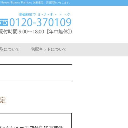
rs Express Fashion」無料査定、高価買取いたします。
取について
宅配キットについて
査定
LK デッキシューズ 箱付良好 買取価