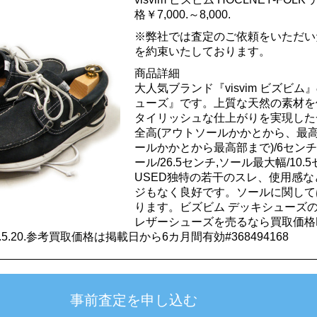
格￥7,000.～8,000.
※弊社では査定のご依頼をいただい
を約束いたしております。
商品詳細
大人気ブランド『visvim ビズビム』
ューズ』です。上質な天然の素材を
タイリッシュな仕上がりを実現した一
全高(アウトソールかかとから、最高部
ールかかとから最高部まで)/6センチ
ール/26.5センチ,ソール最大幅/10
USED独特の若干のスレ、使用感
ジもなく良好です。ソールに関して
ります。ビズビム デッキシューズ
レザーシューズを売るなら買取価格
.20.参考買取価格は掲載日から6カ月間有効#368494168
事前査定を申し込む