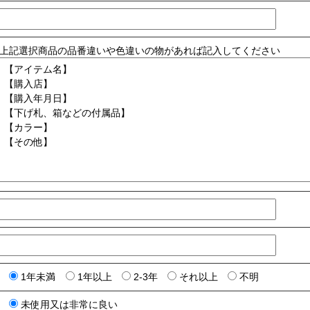
上記選択商品の品番違いや色違いの物があれば記入してください
1年未満
1年以上
2-3年
それ以上
不明
未使用又は非常に良い