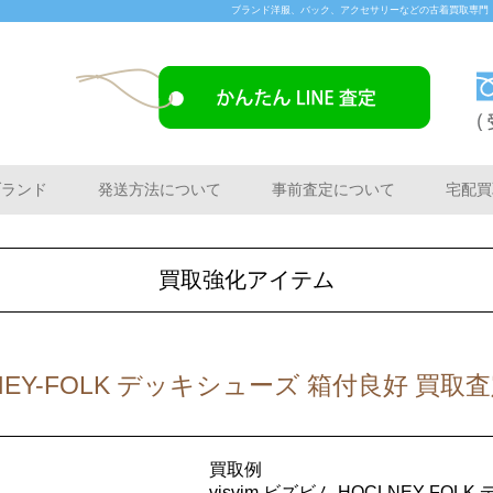
ブランド洋服、バック、アクセサリーなどの古着買取専門「Buye
ブランド
発送方法について
事前査定について
宅配買
買取強化アイテム
CLNEY-FOLK デッキシューズ 箱付良好 買取
買取例
visvim ビズビム HOCLNEY-FO