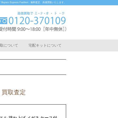
rs Express Fashion」無料査定、高価買取いたします。
取について
宅配キットについて
付 買取査定
サミュエル 跳ね上げ メガネ ケース付