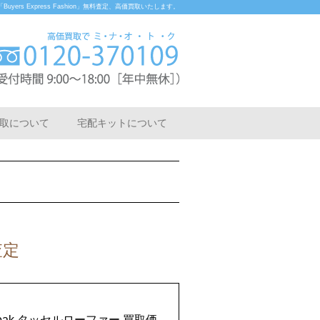
rs Express Fashion」無料査定、高価買取いたします。
取について
宅配キットについて
査定
マ oak タッセルローファー 買取価