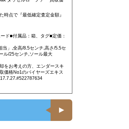
た時点で『最低確定査定金額』
エード■付属品：箱、タグ■定価：
当」,全高/8.5センチ,高さ/5.5セ
ール/25センチ,ソール最大
却をお考えの方、エンダースキ
取価格No1のバイヤーズエキス
27.#522787634