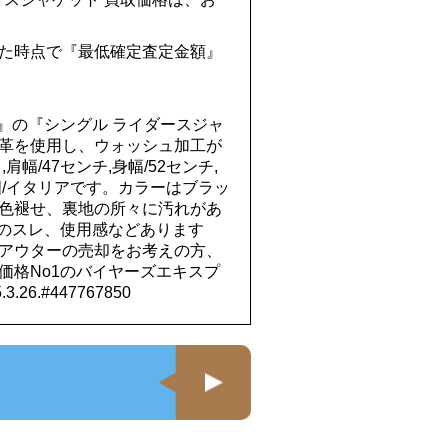
た時点で『最低確定査定金額』
ム』の『シングル ライダースジャ
革を使用し、ウォッシュ加工が
幅/47センチ,身幅/52センチ,
造国/イタリアです。カラーはブラッ
色褪せ、裏地の所々に汚れがあ
干のスレ、使用感などあります
アウターの売却をお考えの方、
価格No1のバイヤーズエキスプ
6.#447767850