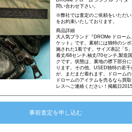
問い合わせ下さい。
※弊社では査定のご依頼をいただい
をお約束いたしております。
商品詳細
大人気ブランド『DROMe ドロー
ケット』です。素材には独特のシボ
施された1着です。サイズ表記「S」,肩
着丈/68センチ,袖丈/70センチ,製
クです。状態は、裏地の襟下部分に
ります。その他、USED独特の若
が、まだまだ着れます。ドロームの
ドロームのアイテムを売るなら買取
レスへご連絡ください！掲載日2015.3.2
事前査定を申し込む